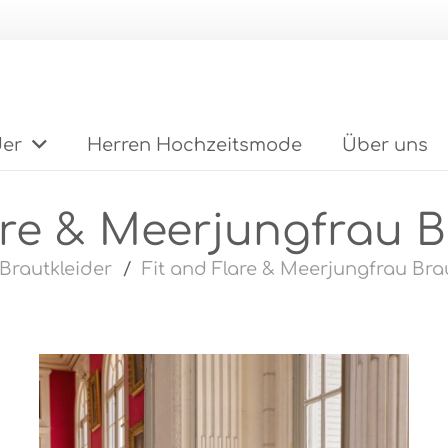
der
Herren Hochzeitsmode
Über uns
are & Meerjungfrau B
Brautkleider
/
Fit and Flare & Meerjungfrau Bra