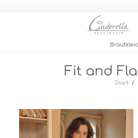
Brautklei
Fit and Fl
Start
/