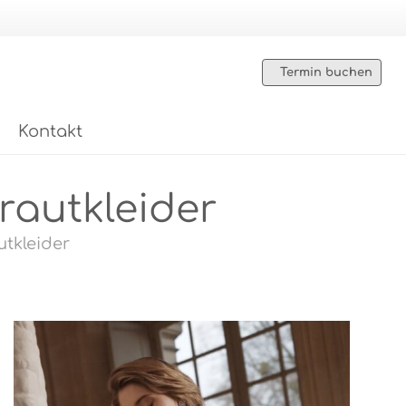
Termin buchen
Kontakt
rautkleider
utkleider